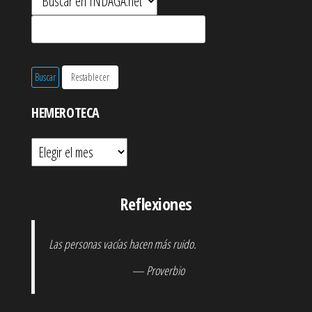
HEMEROTECA
Hemeroteca
Reflexiones
Las personas vacías hacen más ruido.
— Proverbio