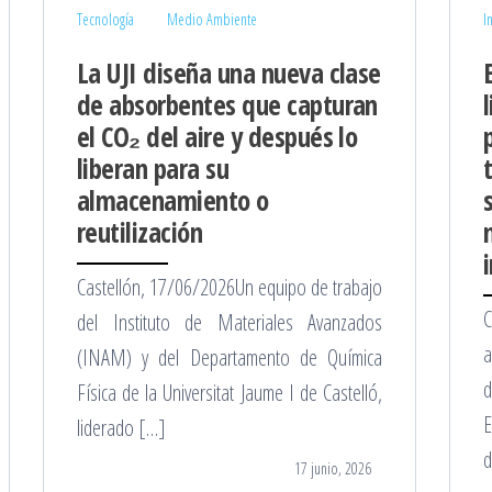
Tecnología
Medio Ambiente
I
La UJI diseña una nueva clase
de absorbentes que capturan
el CO₂ del aire y después lo
liberan para su
almacenamiento o
reutilización
Castellón, 17/06/2026Un equipo de trabajo
C
del Instituto de Materiales Avanzados
a
(INAM) y del Departamento de Química
d
Física de la Universitat Jaume I de Castelló,
E
liderado […]
d
17 junio, 2026