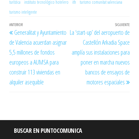
turística
instituto tecnológico hotelero
ith
turismo comunitat valenciana
turismo inteligente
Navegación
Entrada
ANTERIOR
SIGUIENTE
Entr
Generalitat y Ayuntamiento
La ‘start-up’ del aeropuerto de
de
anterior
sigu
de Valencia acuerdan asignar
Castellón Arkadia Space
entradas
5,5 millones de fondos
amplía sus instalaciones para
europeos a AUMSA para
poner en marcha nuevos
construir 113 viviendas en
bancos de ensayos de
alquiler asequible
motores espaciales
BUSCAR EN PUNTOCOMUNICA