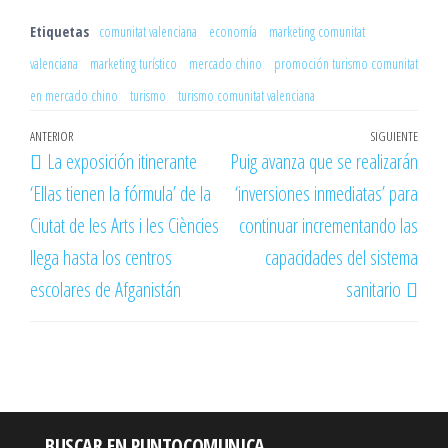
Etiquetas
comunitat valenciana
economía
marketing comunitat
valenciana
marketing turístico
mercado chino
promoción turismo comunitat
en mercado chino
turismo
turismo comunitat valenciana
Navegación
Entrada
ANTERIOR
SIGUIENTE
Entr
La exposición itinerante
Puig avanza que se realizarán
de
anterior
sigu
‘Ellas tienen la fórmula’ de la
‘inversiones inmediatas’ para
entradas
Ciutat de les Arts i les Ciències
continuar incrementando las
llega hasta los centros
capacidades del sistema
escolares de Afganistán
sanitario
BUSCAR EN PUNTOCOMUNICA