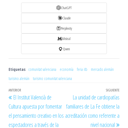
ChatGPT
Claude
Perplexity
Mistral
Qwen
Etiquetas
comunitat valenciana
economía
feria itb
mercado alemán
turismo alemán
turismo comunitat valenciana
Navegación
Entrada
ANTERIOR
SIGUIENTE
Entr
El Institut Valencià de
La unidad de cardiopatías
de
anterior
sigu
Cultura apuesta por fomentar
familiares de La Fe obtiene la
entradas
el pensamiento creativo en los
acreditación como referente a
espectadores a través de la
nivel nacional