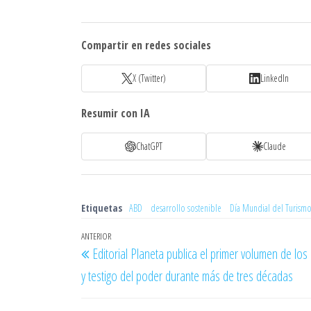
Compartir en redes sociales
X (Twitter)
LinkedIn
Resumir con IA
ChatGPT
Claude
Etiquetas
ABD
desarrollo sostenible
Día Mundial del Turism
Navegación
Entrada
ANTERIOR
Editorial Planeta publica el primer volumen de lo
de
anterior
y testigo del poder durante más de tres décadas
entradas