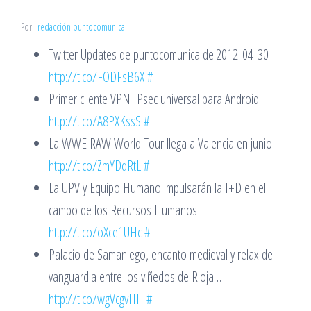
Por
redacción puntocomunica
Twitter Updates de puntocomunica del2012-04-30
http://t.co/FODFsB6X
#
Primer cliente VPN IPsec universal para Android
http://t.co/A8PXKssS
#
La WWE RAW World Tour llega a Valencia en junio
http://t.co/ZmYDqRtL
#
La UPV y Equipo Humano impulsarán la I+D en el
campo de los Recursos Humanos
http://t.co/oXce1UHc
#
Palacio de Samaniego, encanto medieval y relax de
vanguardia entre los viñedos de Rioja…
http://t.co/wgVcgvHH
#