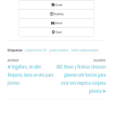
Claude
Perplexity
Mistral
Qwen
Etiquetas
comunicación 2.0
puntocomunica
twitter puntocomunica
Navegación
Entrada
ANTERIOR
SIGUIENTE
Entr
Vegalfaro, de utiel-
ABC News y Noticias Univision
de
anterior
sigu
Requena, lanza un vino para
planean unir fuerzas para
entradas
jóvenes
crear una empresa conjunta
pionera