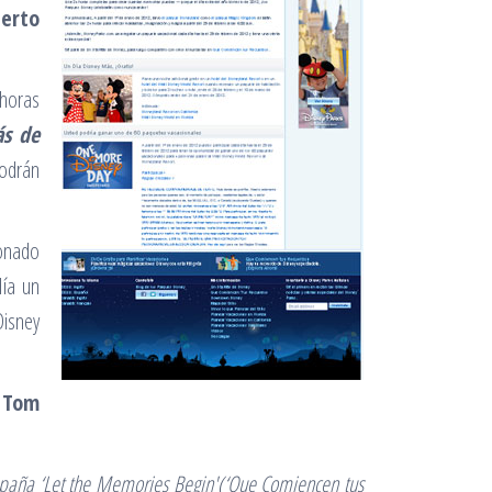
ierto
horas
s de
podrán
ionado
día un
Disney
o
Tom
mpaña ‘Let the Memories Begin'(‘Que Comiencen tus