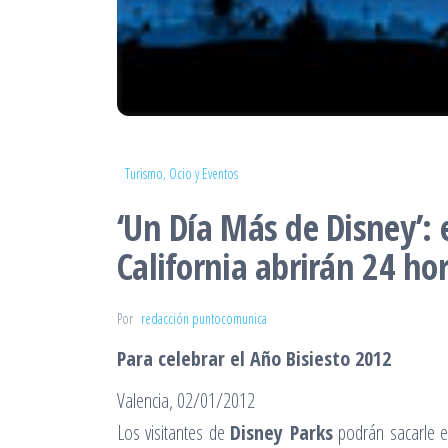
Turismo, Ocio y Eventos
‘Un Día Más de Disney’: 
California abrirán 24 ho
Por
redacción puntocomunica
Para celebrar el Año Bisiesto 2012
Valencia, 02/01/2012
Los visitantes de
Disney Parks
podrán sacarle 