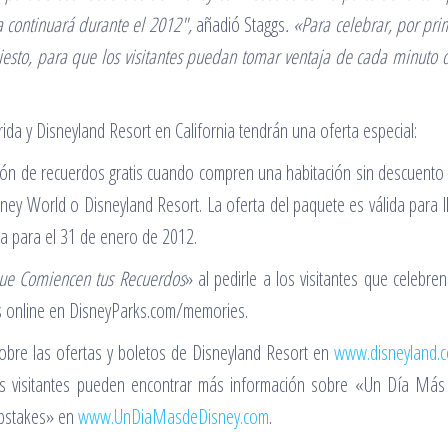
 continuará durante el 2012″,
añadió Staggs
. «Para celebrar, por pri
iesto, para que los visitantes puedan tomar ventaja de cada minuto d
ida y Disneyland Resort en California tendrán una oferta especial:
ación de recuerdos gratis cuando compren una habitación sin descuento 
ney World o Disneyland Resort. La oferta del paquete es válida para 
a para el 31 de enero de 2012.
ue Comiencen tus Recuerdos
» al pedirle a los visitantes que celebr
nes online en DisneyParks.com/memories.
obre las ofertas y boletos de Disneyland Resort en
www.disneyland.
os visitantes pueden encontrar más información sobre «Un Día Más d
pstakes» en
www.UnDiaMasdeDisney.com
.