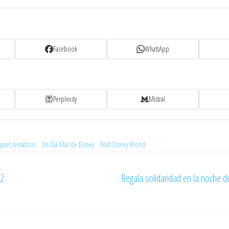
Facebook
WhatsApp
Perplexity
Mistral
ques temáticos
Un Día Más de Disney
Walt Disney World
12
Regala solidaridad en la noche 