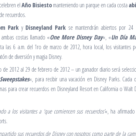
celebren el
Año Bisiesto
manteniendo un parque en cada costa
ab
 de recuerdos.
om Park
y
Disneyland Park
se mantendrán abiertos por 24 
e ambas costas llamado «
One More Disney Day
«, «
Un Día Má
ta las 6 a.m. del 1ro de marzo de 2012, hora local, los visitantes 
atón de diversión y magia Disney.
o de 2012 al 29 de febrero de 2012 – un ganador diario será selecc
Sweepstakes
«, para recibir una vacación en Disney Parks. Cada 
onas para crear recuerdos en Disneyland Resort en California o Walt 
do a los visitantes a ‘que comiencen sus recuerdos’
«, ha afirmad
rts.
mpartido sus recuerdos de Disney con nosotros como parte de la ca