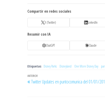
Compartir en redes sociales
X (Twitter)
LinkedIn
Resumir con IA
ChatGPT
Claude
Etiquetas
Disney Parks
Disneyland
One More Disney Day
par
Navegación
Entrada
ANTERIOR
Twitter Updates en puntocomunica del 01/01/20
de
anterior
entradas