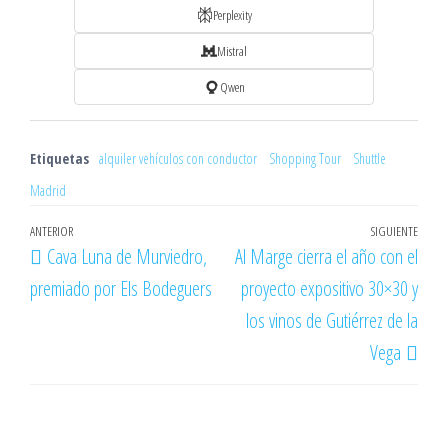
Perplexity
Mistral
Qwen
Etiquetas
alquiler vehículos con conductor
Shopping Tour
Shuttle
Madrid
Navegación
Entrada
ANTERIOR
SIGUIENTE
Entr
Cava Luna de Murviedro,
Al Marge cierra el año con el
de
anterior
sigu
premiado por Els Bodeguers
proyecto expositivo 30×30 y
entradas
los vinos de Gutiérrez de la
Vega