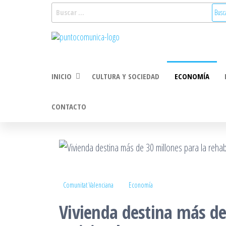
Saltar
Buscar:
al
Puntocomunica:
Noticias Valencia
contenido
y Comunitat
Comunicación
Valenciana:
2.0
turismo, cultura,
INICIO
CULTURA Y SOCIEDAD
ECONOMÍA
economía,
sociedad, salud,
medioambiente,
CONTACTO
innovacion y
tecnologia
Comunitat Valenciana
Economía
Vivienda destina más de 