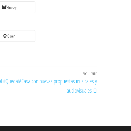
Bluesky
Qwen
SIGUIENTE
Entrada
anal #QuedatACasa con nuevas propuestas musicales y
siguiente
audiovisuales