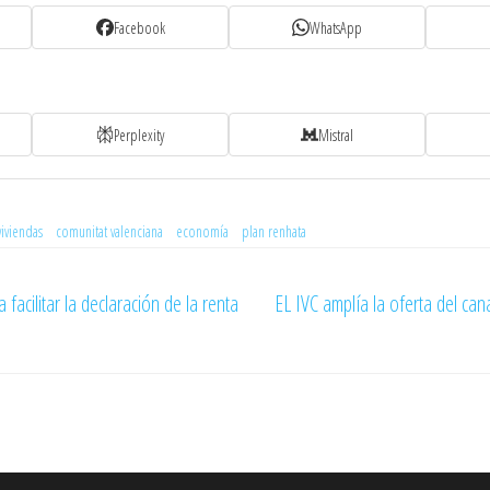
Facebook
WhatsApp
Perplexity
Mistral
viviendas
comunitat valenciana
economía
plan renhata
facilitar la declaración de la renta
EL IVC amplía la oferta del c