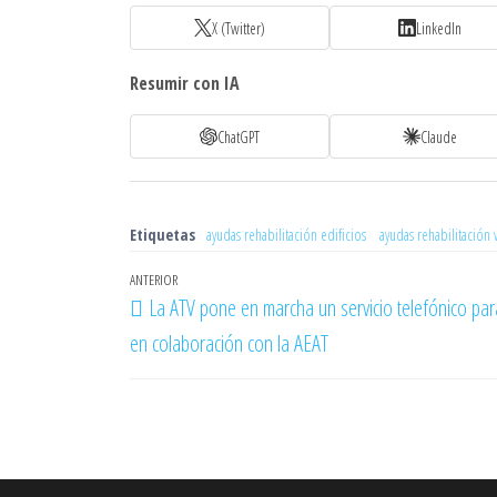
X (Twitter)
LinkedIn
Resumir con IA
ChatGPT
Claude
Etiquetas
ayudas rehabilitación edificios
ayudas rehabilitación 
Navegación
Entrada
ANTERIOR
La ATV pone en marcha un servicio telefónico para 
de
anterior
en colaboración con la AEAT
entradas