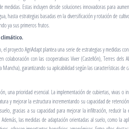
 de medidas. Estas incluyen desde soluciones innovadoras para aument
ua, hasta estrategias basadas en la diversificación y rotación de cult
ando ya sus primeros frutos.
climático.
o, el proyecto AgriAdapt plantea una serie de estrategias y medidas co
 colaboración con las cooperativas Viver (Castellón), Terres dels A
La Mancha), garantizando su aplicabilidad según las características de c
ón, una prioridad esencial. La implementación de cubiertas, vivas o i
ratura y mejorar la estructura incrementando su capacidad de retenci
uelo, gracias a su capacidad para mejorar la infiltración, reducir la 
ngo. Además, las medidas de adaptación orientadas al suelo, como la ap
ultivos, ofrecen importantes beneficios agronómicos. Entre ellos destac