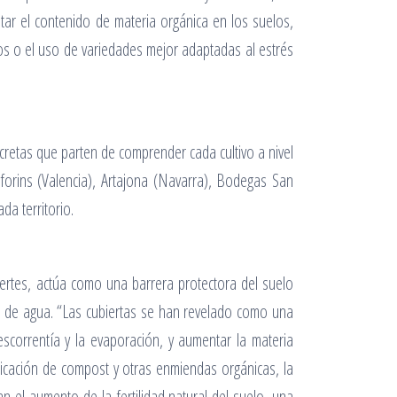
ar el contenido de materia orgánica en los suelos,
ivos o el uso de variedades mejor adaptadas al estrés
ncretas que parten de comprender cada cultivo a nivel
lforins (Valencia), Artajona (Navarra), Bodegas San
ada territorio.
nertes, actúa como una barrera protectora del suelo
ón de agua. “Las cubiertas se han revelado como una
escorrentía y la evaporación, y aumentar la materia
licación de compost y otras enmiendas orgánicas, la
an el aumento de la fertilidad natural del suelo, una