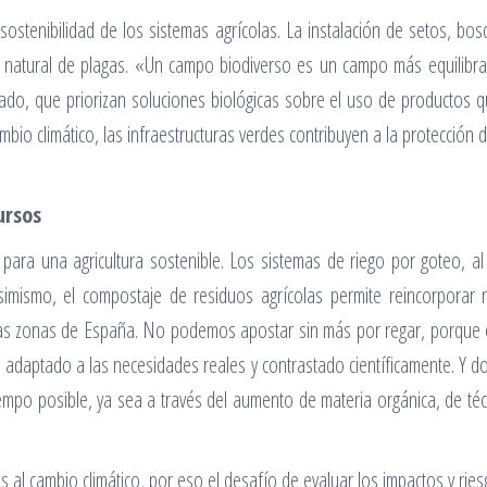
sostenibilidad de los sistemas agrícolas. La instalación de setos, bos
l natural de plagas. «Un campo biodiverso es un campo más equilibra
ado, que priorizan soluciones biológicas sobre el uso de productos qu
mbio climático, las infraestructuras verdes contribuyen a la protección 
ursos
 para una agricultura sostenible. Los sistemas de riego por goteo, al 
simismo, el compostaje de residuos agrícolas permite reincorporar n
chas zonas de España. No podemos apostar sin más por regar, porque e
daptado a las necesidades reales y contrastado científicamente. Y d
mpo posible, ya sea a través del aumento de materia orgánica, de técn
s al cambio climático, por eso el desafío de evaluar los impactos y rie