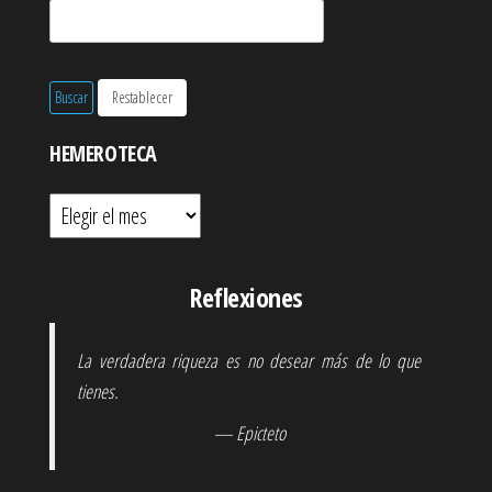
HEMEROTECA
Hemeroteca
Reflexiones
La verdadera riqueza es no desear más de lo que
tienes.
— Epicteto