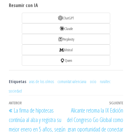
Resumir con IA
ChatGPT
Claude
Perplexity
Mistral
Qwen
Etiquetas
aras de los olmos
comunitat valenciana
ocio
ruraltec
sociedad
Navegación
Entrada
ANTERIOR
SIGUIENTE
Entr
La firma de hipotecas
Alicante retoma la IX Edición
de
anterior
sigu
continúa al alza y registra su
del Congreso Go Global como
entradas
mejor enero en 5 años, según
gran oportunidad de conectar