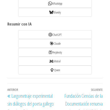
WhatsApp
Bluesky
Resumir con IA
ChatGPT
Claude
Perplexity
Mistral
Qwen
Navegación
Entrada
ANTERIOR
SIGUIENTE
Entr
Largometraje experimental
Fundación Ciencias de la
de
anterior
sigu
sin diálogos del poeta gallego
Documentación renueva
entradas