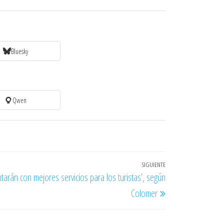
Bluesky
Qwen
SIGUIENTE
Entrada
tarán con mejores servicios para los turistas’, según
siguiente
Colomer