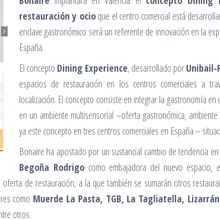
Bonaire
implantará en Valencia el
concepto Dining 
restauración y ocio
que el centro comercial está desarroll
enclave gastronómico será un referente de innovación en la exp
España.
El concepto
Dining Experience
, desarrollado por
Unibail
espacios de restauración en los centros comerciales a tra
localización. El concepto consiste en integrar la gastronomía en 
en un ambiente multisensorial –oferta gastronómica, ambiente
ya este concepto en tres centros comerciales en España – situa
Bonaire ha apostado por un sustancial cambio de tendencia en 
Begoña Rodrigo
como embajadora del nuevo espacio, en
a oferta de restauración, a la que también se sumarán otros restau
dores como
Muerde La Pasta, TGB, La Tagliatella, Lizarrá
ntre otros.