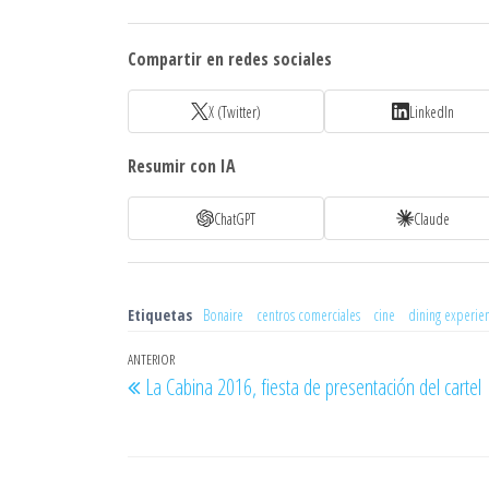
Compartir en redes sociales
X (Twitter)
LinkedIn
Resumir con IA
ChatGPT
Claude
Etiquetas
Bonaire
centros comerciales
cine
dining experie
Navegación
Entrada
ANTERIOR
La Cabina 2016, fiesta de presentación del cartel
de
anterior
entradas