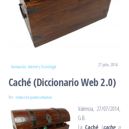
27 julio, 2014
Innovación, Internet y Tecnología
Caché (Diccionario Web 2.0)
Por
redacción puntocomunica
Valencia, 27/07/2014,
G.B.
La
Caché
(
cache
o