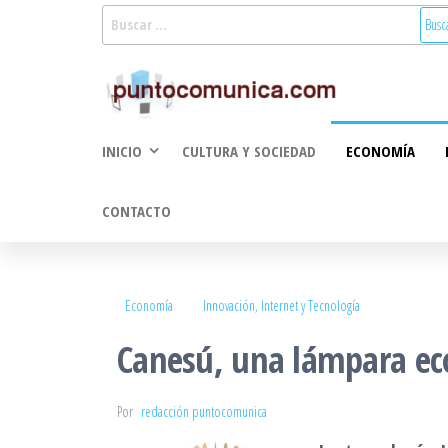
Saltar
Buscar:
al
Puntoco
Noticias Valencia
contenido
y Comunitat
Comunic
Valenciana:
2.0
turismo, cultura,
INICIO
CULTURA Y SOCIEDAD
ECONOMÍA
economía,
sociedad, salud,
medioambiente,
CONTACTO
innovacion y
tecnologia
Economía
Innovación, Internet y Tecnología
Canesú, una lámpara eco
Por
redacción puntocomunica