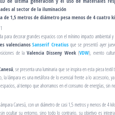
LED de última generación y el uso de materiales re
ades al sector de la iluminación
ca de 1,5 metros de diámetro pesa menos de 4 cuatro k
11
 para decorar grandes espacios con el mínimo impacto ambiental y la 
es valencianos
Sanserif Creatius
que se presentó ayer jue
osiciones de la
Valencia Disseny Week
(
VDW
), evento cult
Canesú
, se presenta una luminaria que se inspira en esta pieza textil
, la lámpara es una metáfora de lo esencial frente a lo accesorio, ya
 espacios, al tiempo que ahorramos en el consumo de energías, sin 
 lámpara Canesú, con un diámetro de casi 1,5 metros y menos de 4 kil
sin ocultar su entorno, sino todo lo contrario, su objetivo es integr