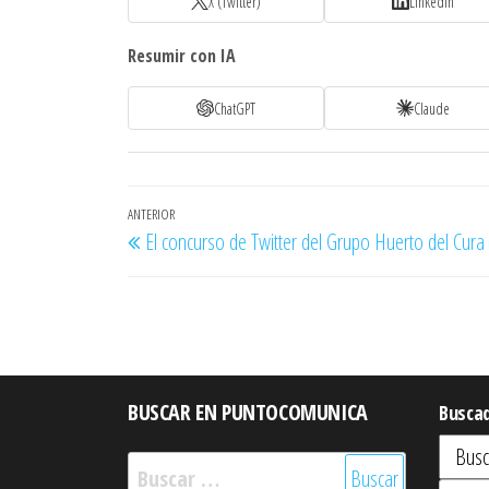
X (Twitter)
LinkedIn
Resumir con IA
ChatGPT
Claude
Navegación
Entrada
ANTERIOR
El concurso de Twitter del Grupo Huerto del Cura
de
anterior
entradas
BUSCAR EN PUNTOCOMUNICA
Busca
Buscar: