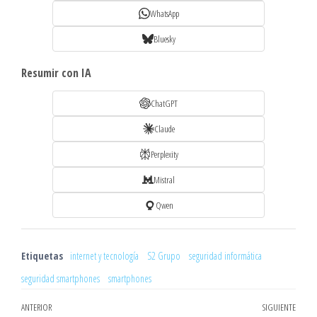
WhatsApp
Bluesky
Resumir con IA
ChatGPT
Claude
Perplexity
Mistral
Qwen
Etiquetas
internet y tecnología
S2 Grupo
seguridad informática
seguridad smartphones
smartphones
Navegación
Entrada
ANTERIOR
SIGUIENTE
Entr