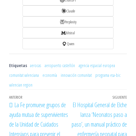
Claude
Perplexity
Mistral
Qwen
Etiquetas
aerocas
aeropuerto castellón
agencia espacial europea
comunitat valenciana
economía
innovación comunitat
programa esa-bic
valencian region
Navegación
Entrada
ANTERIOR
SIGUIENTE
Entr
La Fe promueve grupos de
El Hospital General de Elche
de
anterior
sigu
ayuda mutua de supervivientes
lanza ‘Neonatos paso a
entradas
de la Unidad de Cuidados
paso’, un manual práctico de
Intensivos para prevenir el
enfermería neonatal para