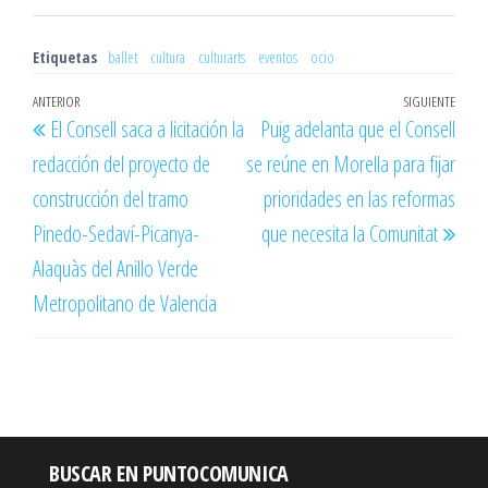
Etiquetas
ballet
cultura
culturarts
eventos
ocio
Navegación
Entrada
ANTERIOR
SIGUIENTE
Entr
El Consell saca a licitación la
Puig adelanta que el Consell
de
anterior
sigu
redacción del proyecto de
se reúne en Morella para fijar
entradas
construcción del tramo
prioridades en las reformas
Pinedo-Sedaví-Picanya-
que necesita la Comunitat
Alaquàs del Anillo Verde
Metropolitano de Valencia
BUSCAR EN PUNTOCOMUNICA