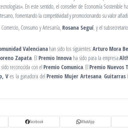
s tecnologías». En este sentido, el conseller de Economía Sostenible 
r artesano, fomentando la competitividad y promocionando su valor añad
de Comercio, Consumo y Artesanía,
Rosana Seguí
, y el subsecretar
Comunidad Valenciana
han sido los siguientes:
Arturo Mora B
Moreno Zapata
. El
Premio Innova
ha sido para la empresa
Alt
 sido reconocida con el
Premio Comunica
. El
Premio Nuevos T
p, V
es la ganadora del
Premio Mujer Artesana
.
Guitarras
Facebook
WhatsApp