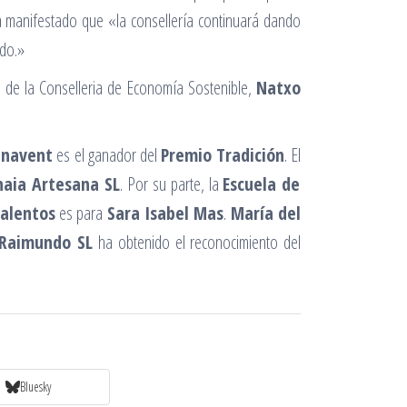
ha manifestado que «la consellería continuará dando
ido.»
io de la Conselleria de Economía Sostenible,
Natxo
enavent
es el ganador del
Premio Tradición
. El
haia Artesana SL
. Por su parte, la
Escuela de
alentos
es para
Sara Isabel Mas
.
María del
 Raimundo SL
ha obtenido el reconocimiento del
Bluesky