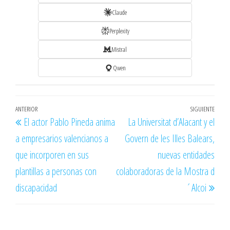
Claude
Perplexity
Mistral
Qwen
Navegación
Entrada
ANTERIOR
SIGUIENTE
Entr
El actor Pablo Pineda anima
La Universitat d’Alacant y el
de
anterior
sigu
a empresarios valencianos a
Govern de les Illes Balears,
entradas
que incorporen en sus
nuevas entidades
plantillas a personas con
colaboradoras de la Mostra d
discapacidad
´Alcoi