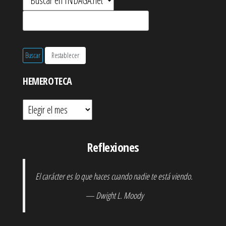
HEMEROTECA
Hemeroteca
Reflexiones
El carácter es lo que haces cuando nadie te está viendo.
— Dwight L. Moody