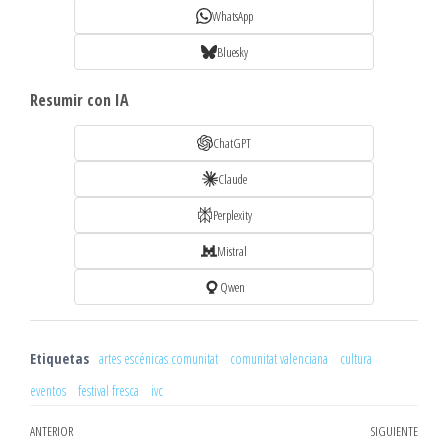
WhatsApp
Bluesky
Resumir con IA
ChatGPT
Claude
Perplexity
Mistral
Qwen
Etiquetas
artes escénicas comunitat
comunitat valenciana
cultura
eventos
festival fresca
ivc
Navegación
Entrada
ANTERIOR
SIGUIENTE
Entr