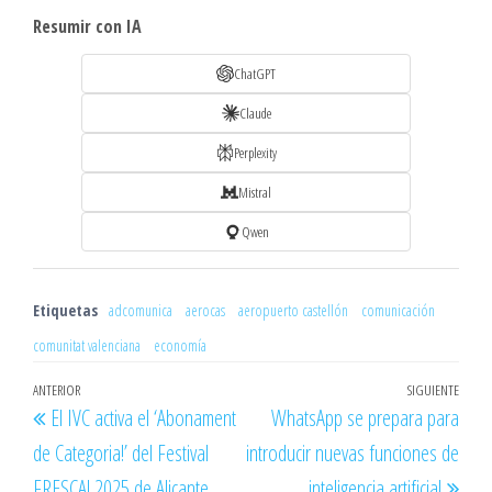
Resumir con IA
ChatGPT
Claude
Perplexity
Mistral
Qwen
Etiquetas
adcomunica
aerocas
aeropuerto castellón
comunicación
comunitat valenciana
economía
Navegación
Entrada
ANTERIOR
SIGUIENTE
Entr
El IVC activa el ‘Abonament
WhatsApp se prepara para
de
anterior
sigu
de Categoria!’ del Festival
introducir nuevas funciones de
entradas
FRESCA! 2025 de Alicante
inteligencia artificial