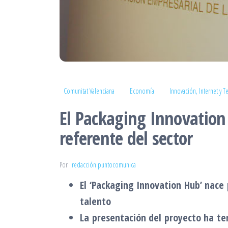
Comunitat Valenciana
Economía
Innovación, Internet y T
El Packaging Innovation
referente del sector
Por
redacción puntocomunica
El ‘Packaging Innovation Hub’ nace
talento
La presentación del proyecto ha ten