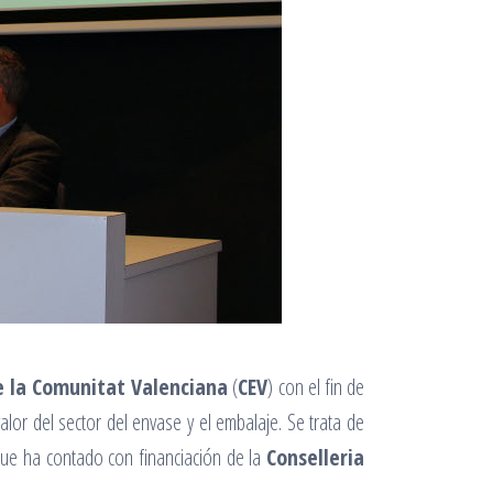
e la Comunitat Valenciana
(
CEV
) con el fin de
lor del sector del envase y el embalaje. Se trata de
que ha contado con financiación de la
Conselleria