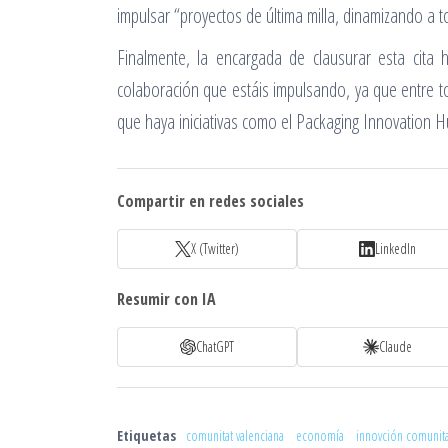
impulsar “proyectos de última milla, dinamizando a 
Finalmente, la encargada de clausurar esta cita 
colaboración que estáis impulsando, ya que entre t
que haya iniciativas como el Packaging Innovation H
Compartir en redes sociales
X (Twitter)
LinkedIn
Resumir con IA
ChatGPT
Claude
Etiquetas
comunitat valenciana
economía
innovción comunita