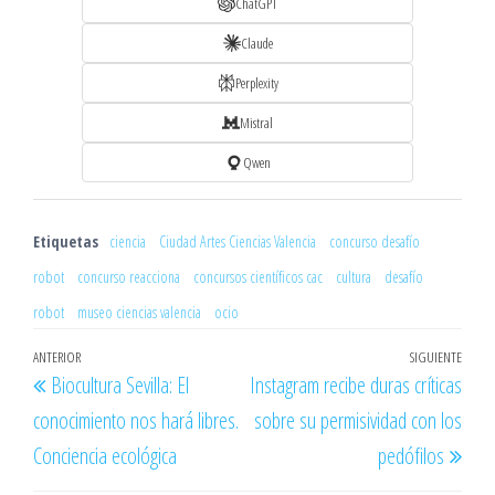
ChatGPT
Claude
Perplexity
Mistral
Qwen
Etiquetas
ciencia
Ciudad Artes Ciencias Valencia
concurso desafío
robot
concurso reacciona
concursos científicos cac
cultura
desafío
robot
museo ciencias valencia
ocio
Navegación
Entrada
ANTERIOR
SIGUIENTE
Entr
Biocultura Sevilla: El
Instagram recibe duras críticas
de
anterior
sigu
conocimiento nos hará libres.
sobre su permisividad con los
entradas
Conciencia ecológica
pedófilos