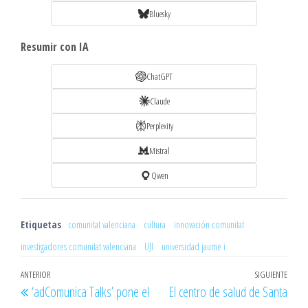
Bluesky
Resumir con IA
ChatGPT
Claude
Perplexity
Mistral
Qwen
Etiquetas
comunitat valenciana
cultura
innovación comunitat
investigadores comunitat valenciana
UJI
universidad jaume i
Navegación
Entrada
ANTERIOR
SIGUIENTE
Entr
‘adComunica Talks’ pone el
El centro de salud de Santa
de
anterior
sigu