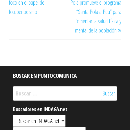
foco en el papel del
Pola promueve el programa
entradas
fotoperiodismo
“Santa Pola a Peu” para
fomentar la salud física y
mental de la población
BUSCAR EN PUNTOCOMUNICA
Buscar:
Buscadores en INDAGA.net