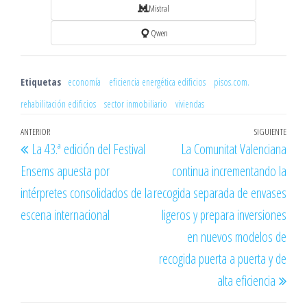
Mistral
Qwen
Etiquetas
economía
eficiencia energética edificios
pisos.com.
rehabilitación edificios
sector inmobiliario
viviendas
Navegación
Entrada
ANTERIOR
SIGUIENTE
Entr
La 43.ª edición del Festival
La Comunitat Valenciana
de
anterior
sigu
Ensems apuesta por
continua incrementando la
entradas
intérpretes consolidados de la
recogida separada de envases
escena internacional
ligeros y prepara inversiones
en nuevos modelos de
recogida puerta a puerta y de
alta eficiencia