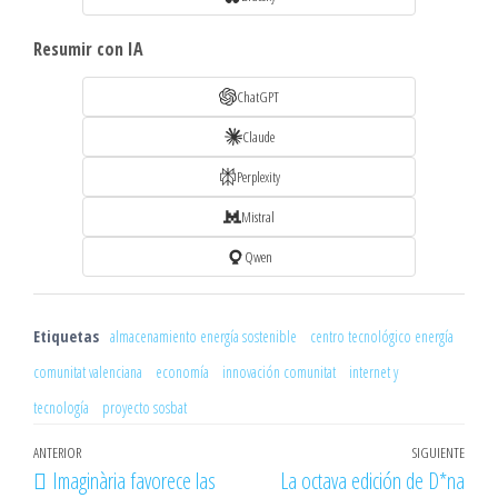
Resumir con IA
ChatGPT
Claude
Perplexity
Mistral
Qwen
Etiquetas
almacenamiento energía sostenible
centro tecnológico energía
comunitat valenciana
economía
innovación comunitat
internet y
tecnología
proyecto sosbat
Navegación
Entrada
ANTERIOR
SIGUIENTE
Entr
Imaginària favorece las
La octava edición de D*na
de
anterior
sigu