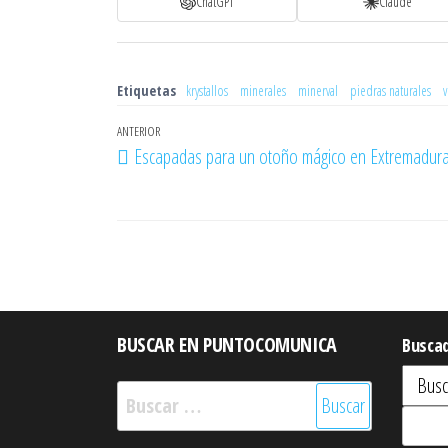
ChatGPT
Claude
Etiquetas
krystallos
minerales
minerval
piedras naturales
v
Navegación
Entrada
ANTERIOR
Escapadas para un otoño mágico en Extremadur
de
anterior
entradas
BUSCAR EN PUNTOCOMUNICA
Busca
Buscar: