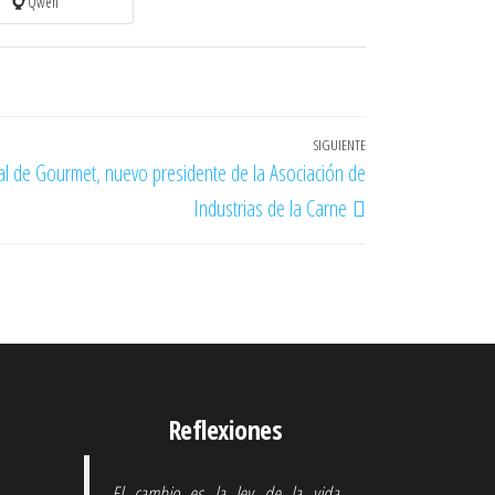
Qwen
SIGUIENTE
Entrada
ral de Gourmet, nuevo presidente de la Asociación de
siguiente
Industrias de la Carne
Reflexiones
El cambio es la ley de la vida.