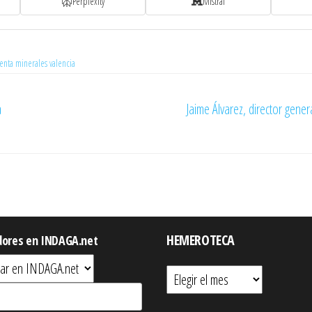
Perplexity
Mistral
enta minerales valencia
a
Jaime Álvarez, director gene
HEMEROTECA
dores en INDAGA.net
Hemeroteca