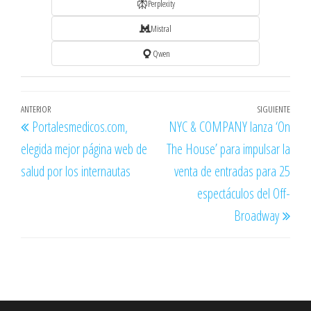
Perplexity
Mistral
Qwen
Navegación
Entrada
ANTERIOR
SIGUIENTE
Entr
Portalesmedicos.com,
NYC & COMPANY lanza ‘On
de
anterior
sigu
elegida mejor página web de
The House’ para impulsar la
entradas
salud por los internautas
venta de entradas para 25
espectáculos del Off-
Broadway