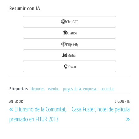
Resumir con IA
ChatGPT
Claude
Perplexity
Mistral
Qwen
Etiquetas
deportes
eventos
juegos de las empresas
sociedad
Navegación
Entrada
ANTERIOR
SIGUIENTE
Entr
El turismo de la Comunitat,
Casa Fuster, hotel de película
de
anterior
sigu
premiado en FITUR 2013
entradas