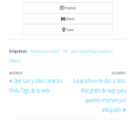
Perplexity
Mistral
Qwen
Etiquetas
internet y tecnología
onf
open networking foundation
software
Navegación
Entrada
ANTERIOR
SIGUIENTE
Entr
Qué son y cómo crear los
Eurail ofrece de dos a cinco
de
anterior
sigu
Meta Tags de tu web
días gratis de viaje para
entradas
quienes reserven por
anticipado