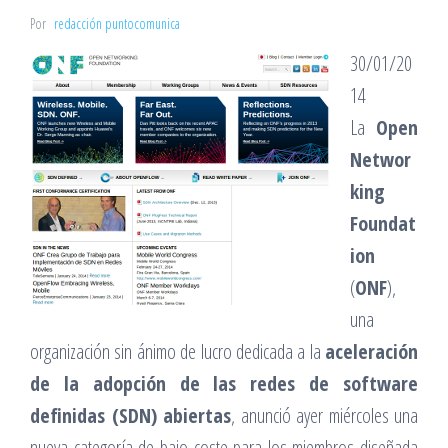
Por
redacción puntocomunica
30/01/20
14
La
Open
Networ
king
Foundat
ion
(
ONF
),
una
organización sin ánimo de lucro dedicada a la
aceleración
de la adopción de las redes de software
definidas (SDN) abiertas
, anunció ayer miércoles una
nueva categoría de bajo coste para los miembros diseñada