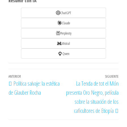
Resumir con IA
ChatGPT
Claude
Perplexity
Mistral
Qwen
Navegación
Entrada
ANTERIOR
SIGUIENTE
Entr
Política salvaje: la estética
La Tenda de tot el Món
de
anterior
sigu
de Glauber Rocha
presenta Oro Negro, película
entradas
sobre la situación de los
caficultores de Etiopía