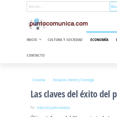
Saltar
Buscar:
al
Puntoco
Noticias Valencia
contenido
y Comunitat
Comunic
Valenciana:
2.0
turismo, cultura,
INICIO
CULTURA Y SOCIEDAD
ECONOMÍA
economía,
sociedad, salud,
medioambiente,
CONTACTO
innovacion y
tecnologia
Economía
Innovación, Internet y Tecnología
Las claves del éxito del
Por
redacción puntocomunica