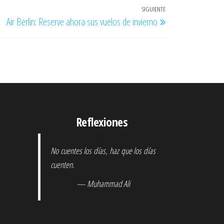
SIGUIENTE
Entrada
Air Berlin: Reserve ahora sus vuelos de invierno
siguiente
Reflexiones
No cuentes los días, haz que los días
cuenten.
— Muhammad Ali