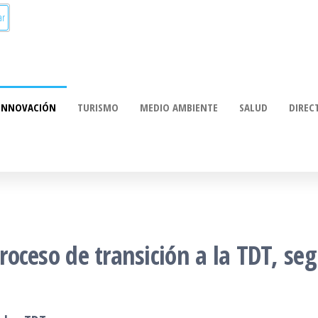
munica:
ación
INNOVACIÓN
TURISMO
MEDIO AMBIENTE
SALUD
DIREC
 proceso de transición a la TDT, s