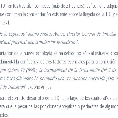
la TDT en los tres últimos meses (más de 21 puntos), así como la adqui
 confirman la concienciación existente sobre la llegada de la TDT y ex
neral.
e lo esperado” afirma Andrés Armas, Director General de Impulsa TD
isual principal sino también los secundarios
”.
lantación de la nueva tecnología se ha debido no sólo al esfuerzo coo
amental la confluencia de tres factores esenciales para la conclusión
 por Quiero TV (80%), la inamovilidad de la fecha límite del 3 de 
 tres fases diferentes ha permitido una coordinación adecuada para e
l de Transición
” expone Armas.
ra el correcto desarrollo de la TDT a lo largo de los cuatro años en 
ra que, a pesar de las posiciones escépticas o pesimistas de algunos
ñoles.