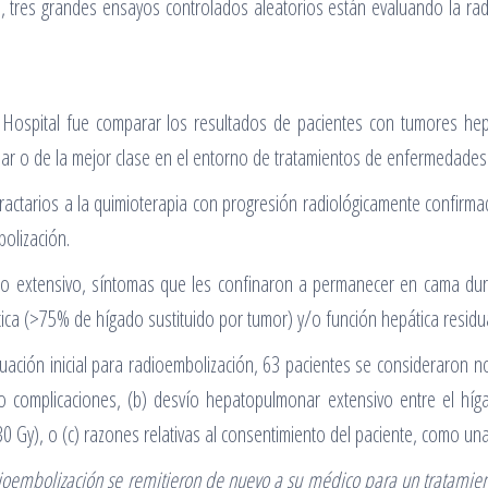
, tres grandes ensayos controlados aleatorios están evaluando la ra
’s Hospital fue comparar los resultados de pacientes con tumores hep
dar o de la mejor clase en el entorno de tratamientos de enfermedades 
ractarios a la quimioterapia con progresión radiológicamente confirm
olización.
tico extensivo, síntomas que les confinaron a permanecer en cama d
ica (>75% de hígado sustituido por tumor) y/o función hepática resid
ación inicial para radioembolización, 63 pacientes se consideraron no
 complicaciones, (b) desvío hepatopulmonar extensivo entre el híga
0 Gy), o (c) razones relativas al consentimiento del paciente, como una
ioembolización se remitieron de nuevo a su médico para un tratamien