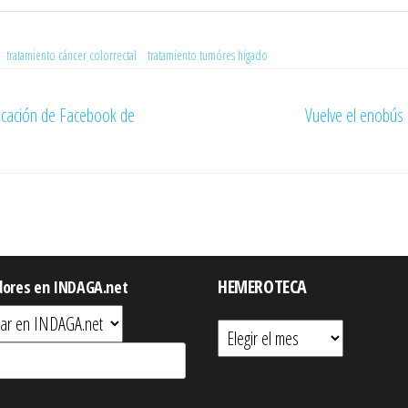
tratamiento cáncer colorrectal
tratamiento tumóres hígado
licación de Facebook de
Vuelve el enobús 
HEMEROTECA
dores en INDAGA.net
Hemeroteca