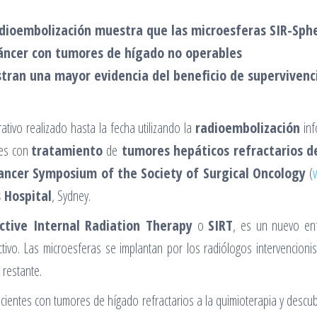
dioembolización muestra que las microesferas SIR-Sph
cáncer con tumores de hígado no operables
tran una mayor evidencia del beneficio de supervivenc
tivo realizado hasta la fecha utilizando la
radioembolización
inf
tes con
tratamiento
de
tumores hepáticos refractarios de
ancer Symposium of the Society of Surgical Oncology
(
s Hospital
, Sydney.
ctive Internal Radiation Therapy
o
SIRT
, es un nuevo enf
ctivo. Las microesferas se implantan por los radiólogos intervencionis
 restante.
cientes con tumores de hígado refractarios a la quimioterapia y descub