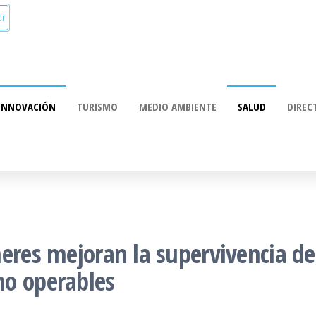
munica:
ación
INNOVACIÓN
TURISMO
MEDIO AMBIENTE
SALUD
DIREC
eres mejoran la supervivencia de
no operables