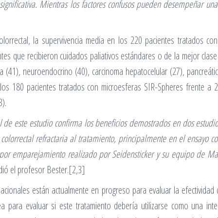
ignificativa. Mientras los factores confusos pueden desempeñar una 
colorrectal, la supervivencia media en los 220 pacientes tratados c
es que recibieron cuidados paliativos estándares o de la mejor clas
a (41), neuroendocrino (40), carcinoma hepatocelular (27), pancreátic
 los 180 pacientes tratados con microesferas SIR-Spheres frente a 
3).
ral de este estudio confirma los beneficios demostrados en dos estu
colorrectal refractaria al tratamiento, principalmente en el ensayo con
is por emparejamiento realizado por Seidensticker y su equipo de Ma
dió el profesor Bester.[2,3]
cionales están actualmente en progreso para evaluar la efectividad 
a para evaluar si este tratamiento debería utilizarse como una inter