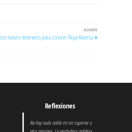
SIGUIENTE
Entrada
con nuevos itinerarios para conocer Rioja Alavesa
siguiente
Reflexiones
No hay nada noble en ser superior a
otra persona. La verdadera nobleza