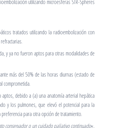
dioembolización utilizando microesferas SIR-Spheres
áticos tratados utilizando la radioembolización con
refractarias.
ada, y ya no fueron aptos para otras modalidades de
urante más del 50% de las horas diurnas (estado de
ual comprometida.
 aptos, debido a (a) una anatomía arterial hepática
do y los pulmones, que elevó el potencial para la
 preferencia para otra opción de tratamiento.
to conservador o un cuidado paliativo continuado
«,