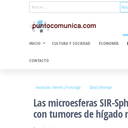
Saltar
Buscar:
al
Puntoco
Noticias Valencia
contenido
y Comunitat
Comunic
Valenciana:
2.0
turismo, cultura,
INICIO
CULTURA Y SOCIEDAD
ECONOMÍA
economía,
sociedad, salud,
medioambiente,
CONTACTO
innovacion y
tecnologia
Innovación, Internet y Tecnología
Salud y Bienestar
Las microesferas SIR-Sph
con tumores de hígado 