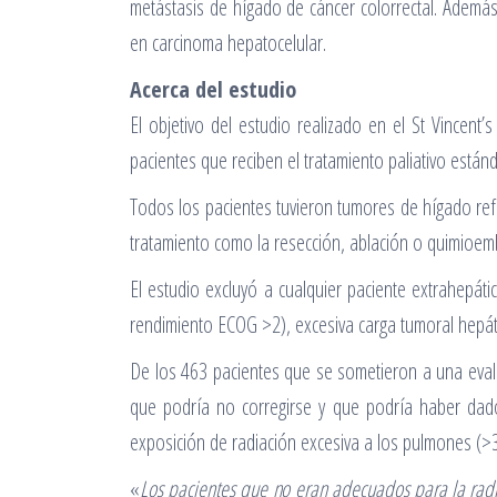
metástasis de hígado de cáncer colorrectal. Además
en carcinoma hepatocelular.
Acerca del estudio
El objetivo del estudio realizado en el St Vincent
pacientes que reciben el tratamiento paliativo están
Todos los pacientes tuvieron tumores de hígado ref
tratamiento como la resección, ablación o quimioemb
El estudio excluyó a cualquier paciente extrahepá
rendimiento ECOG >2), excesiva carga tumoral hepát
De los 463 pacientes que se sometieron a una evalu
que podría no corregirse y que podría haber dado
exposición de radiación excesiva a los pulmones (>3
«
Los pacientes que no eran adecuados para la rad