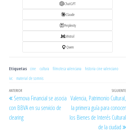
ChatGPT
Claude
Perplexity
Mistral
Qwen
Etiquetas
cine
cultura
filmoteca valenciana
historia cine valenciano
ivc
material de somnis
Navegación
Entrada
ANTERIOR
SIGUIENTE
Entr
Sernova Financial se asocia
Valencia, Patrimonio Cultural,
de
anterior
sigu
con BBVA en su servicio de
la primera guía para conocer
entradas
clearing
los Bienes de Interés Cultural
de la ciudad