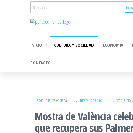
Saltar
Buscar:
al
Puntocomunica:
Noticias Valencia
contenido
y Comunitat
Comunicación
Valenciana:
2.0
turismo, cultura,
INICIO
CULTURA Y SOCIEDAD
ECONOMÍA
economía,
sociedad, salud,
medioambiente,
CONTACTO
innovacion y
tecnologia
Comunitat Valenciana
Cultura y Sociedad
Turismo, Ocio y
Mostra de València celeb
que recupera sus Palmer