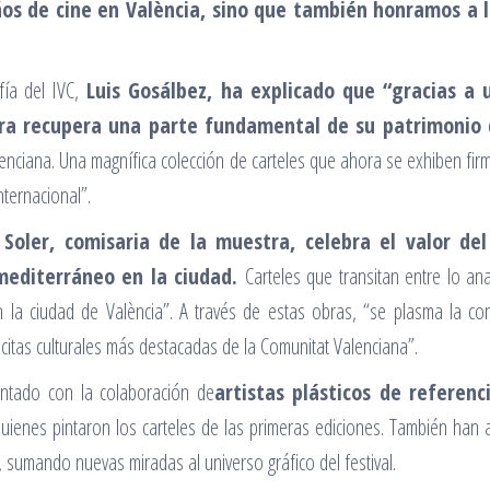
ños de cine en València, sino que también honramos a
fía del IVC,
Luis Gosálbez, ha explicado que “gracias a 
stra recupera una parte fundamental de su patrimonio
lenciana. Una magnífica colección de carteles que ahora se exhiben fir
nternacional”.
Soler, comisaria de la muestra, celebra el valor de
mediterráneo en la ciudad.
Carteles que transitan entre lo anal
 la ciudad de València”. A través de estas obras, “se plasma la conv
 citas culturales más destacadas de la Comunitat Valenciana”.
ontado con la colaboración de
artistas plásticos de referen
quienes pintaron los carteles de las primeras ediciones. También han
sumando nuevas miradas al universo gráfico del festival.