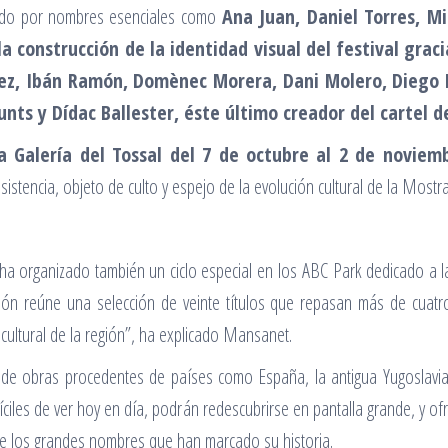
ntado por nombres esenciales como
Ana Juan, Daniel Torres, Mi
a construcción de la identidad visual del festival grac
ez, Ibán Ramón, Domènec Morera, Dani Molero, Diego 
unts y Dídac Ballester, éste último creador del cartel 
La Galería del Tossal del 7 de octubre al 2 de noviem
sistencia, objeto de culto y espejo de la evolución cultural de la Mostra
Oro
a organizado también un ciclo especial en los ABC Park dedicado a l
ión reúne una selección de veinte títulos que repasan más de cuatr
y cultural de la región”, ha explicado Mansanet.
és de obras procedentes de países como España, la antigua Yugoslavia,
fíciles de ver hoy en día, podrán redescubrirse en pantalla grande, y o
de los grandes nombres que han marcado su historia.