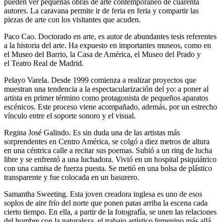
pueden ver pequeñas obras de arte contemporáneo de cuarenta
autores. La caravana permite ir de feria en feria y compartir las
piezas de arte con los visitantes que acuden.
Paco Cao. Doctorado en arte, es autor de abundantes tesis referentes
a la historia del arte. Ha expuesto en importantes museos, como en
el Museo del Barrio, la Casa de América, el Museo del Prado y
el Teatro Real de Madrid.
Pelayo Varela. Desde 1999 comienza a realizar proyectos que
muestran una tendencia a la espectacularización del yo: a poner al
artista en primer término como protagonista de pequeños aparatos
escénicos. Este proceso viene acompañado, además, por un estrecho
vínculo entre el soporte sonoro y el visual.
Regina José Galindo. Es sin duda una de las artistas más
sorprendentes en Centro América, se colgó a diez metros de altura
en una céntrica calle a recitar sus poemas. Subió a un ring de lucha
libre y se enfrentó a una luchadora. Vivió en un hospital psiquiátrico
con una camisa de fuerza puesta. Se metió en una bolsa de plástico
transparente y fue colocada en un basurero.
Samantha Sweeting. Esta joven creadora inglesa es uno de esos
soplos de aire frío del norte que ponen patas arriba la escena cada
cierto tiempo. En ella, a partir de la fotografía, se unen las relaciones
del hombre con la naturaleza, el trabajo artístico femenino más allá