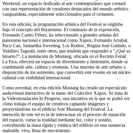
Weekend, un espacio dedicado al arte contemporáneo que contará
con una representación de creadores destacados del mundo artístico
vanguardista, especialmente seleccionados para el certamen.
En esta edición, la programación artística del Festival se engloba
bajo el concepto del Bizarrismo. El comisario de la exposición,
Fernando Castro Flórez, ha seleccionado a grandes artistas del
panorama nacional e internacional como Xapox, Fernando Arrabal,
Paco Cao, Samantha Sweeting, Los Rodroc, Regina José Galindo, o
Yukihiro Tagushi, entre otros, que tendrán que responder a “¿Qué es
bizarro?”. La instalación de Mustang, ubicada en el Recinto Ferial
La Fica, ofrecerá un espacio de divertimento y distensión, donde se
combinarán arte, cultura y erotismo. Una muestra de arte urbano a
disposición de los asistentes, que convertirá este evento en un núcleo
cultural con visibilidad internacional.
Como novedad, en esta edición Mustang ha creado un espectáculo
audiovisual interactivo de la mano del Colectivo Xapox. Se trata de
la Videoinstalación In Progress, una iniciativa en la que se podrá ver
cómo trabaja el equipo de creativos captando imágenes y
proyectándolas en el edificio Arte Mustang del Festival. La
intención de este set es la de interactuar en el proceso de mutación
del espacio, variar la realidad mediante luz, color y sonido,
convirtiendo la masa rígida y estática del edificio en una sustancia
maleable, viva, llena de movimiento.