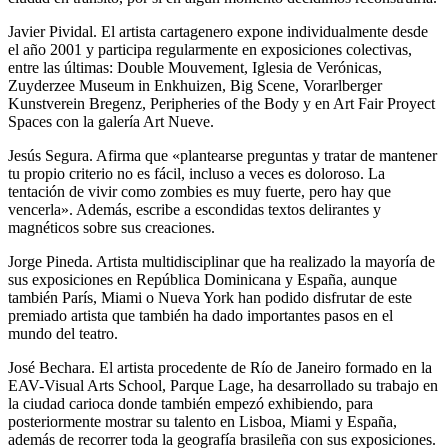
Javier Pividal. El artista cartagenero expone individualmente desde
el año 2001 y participa regularmente en exposiciones colectivas,
entre las últimas: Double Mouvement, Iglesia de Verónicas,
Zuyderzee Museum in Enkhuizen, Big Scene, Vorarlberger
Kunstverein Bregenz, Peripheries of the Body y en Art Fair Proyect
Spaces con la galería Art Nueve.
Jesús Segura. Afirma que «plantearse preguntas y tratar de mantener
tu propio criterio no es fácil, incluso a veces es doloroso. La
tentación de vivir como zombies es muy fuerte, pero hay que
vencerla». Además, escribe a escondidas textos delirantes y
magnéticos sobre sus creaciones.
Jorge Pineda. Artista multidisciplinar que ha realizado la mayoría de
sus exposiciones en República Dominicana y España, aunque
también París, Miami o Nueva York han podido disfrutar de este
premiado artista que también ha dado importantes pasos en el
mundo del teatro.
José Bechara. El artista procedente de Río de Janeiro formado en la
EAV-Visual Arts School, Parque Lage, ha desarrollado su trabajo en
la ciudad carioca donde también empezó exhibiendo, para
posteriormente mostrar su talento en Lisboa, Miami y España,
además de recorrer toda la geografía brasileña con sus exposiciones.