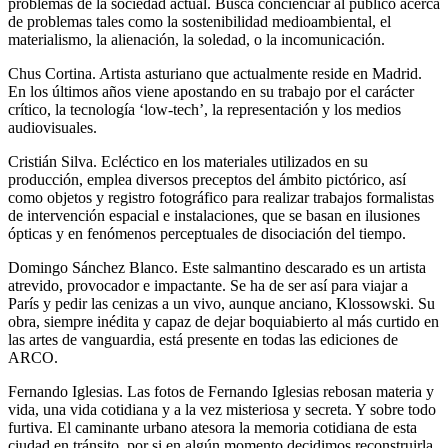
problemas de la sociedad actual. Busca concienciar al público acerca
de problemas tales como la sostenibilidad medioambiental, el
materialismo, la alienación, la soledad, o la incomunicación.
Chus Cortina. Artista asturiano que actualmente reside en Madrid.
En los últimos años viene apostando en su trabajo por el carácter
crítico, la tecnología ‘low-tech’, la representación y los medios
audiovisuales.
Cristián Silva. Ecléctico en los materiales utilizados en su
producción, emplea diversos preceptos del ámbito pictórico, así
como objetos y registro fotográfico para realizar trabajos formalistas
de intervención espacial e instalaciones, que se basan en ilusiones
ópticas y en fenómenos perceptuales de disociación del tiempo.
Domingo Sánchez Blanco. Este salmantino descarado es un artista
atrevido, provocador e impactante. Se ha de ser así para viajar a
París y pedir las cenizas a un vivo, aunque anciano, Klossowski. Su
obra, siempre inédita y capaz de dejar boquiabierto al más curtido en
las artes de vanguardia, está presente en todas las ediciones de
ARCO.
Fernando Iglesias. Las fotos de Fernando Iglesias rebosan materia y
vida, una vida cotidiana y a la vez misteriosa y secreta. Y sobre todo
furtiva. El caminante urbano atesora la memoria cotidiana de esta
ciudad en tránsito, por si en algún momento decidimos reconstruirla.