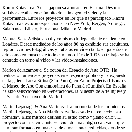
Kaoru Katayama. Artista japonesa afincada en España. Desarrolla
su labor creativa en el ámbito de la imagen, el vídeo y la
performance. Entre los proyectos en los que ha participado Kaoru
Katayama destacan exposiciones en New York, Bergen, Noruega,
Salamanca, Bilbao, Barcelona, Milán, o Madrid.
Manuel Saiz. Artista visual y comisario independiente residente en
Londres. Desde mediados de los años 80 ha exhibido sus esculturas,
reproducciones fotográficas y trabajos en vídeo tanto en galerías de
arte como en museos de todo el mundo. Desde 1995 su trabajo se ha
centrado en torno al vídeo y las vídeo-instalaciones.
Marlon de Azambuja. Se ocupa del Espacio de Arte OTR. Ha
realizado numerosos proyectos en el espacio público y ha expuesto
en la galería Luisa Strina (São Paulo), en Zaum Projects (Lisboa) y
el Museo de Arte Contemporânea do Paraná (Curitiba). En España
ha sido seleccionado en Generaciones, la Muestra de Arte Injuve y
la Sala de Arte Joven de Madrid.
Martin Lejárraga & Ana Martínez. La propuesta de los arquitectos
Martín Lejárraga y Ana Martínez es “la casa de un coleccionista
nómada”. Ellos mismos definen su estilo como “gitano-chic”. El
proyecto consiste en la intervención de una antigua caravana, que
han transformado en una casa de dimensiones reducidas, donde se