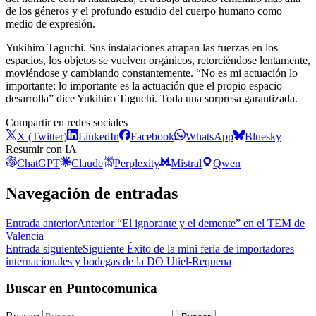
de los géneros y el profundo estudio del cuerpo humano como
medio de expresión.
Yukihiro Taguchi. Sus instalaciones atrapan las fuerzas en los
espacios, los objetos se vuelven orgánicos, retorciéndose lentamente,
moviéndose y cambiando constantemente. “No es mi actuación lo
importante: lo importante es la actuación que el propio espacio
desarrolla” dice Yukihiro Taguchi. Toda una sorpresa garantizada.
Compartir en redes sociales
X (Twitter)
LinkedIn
Facebook
WhatsApp
Bluesky
Resumir con IA
ChatGPT
Claude
Perplexity
Mistral
Qwen
Navegación de entradas
Entrada anterior
Anterior
“El ignorante y el demente” en el TEM de
Valencia
Entrada siguiente
Siguiente
Éxito de la mini feria de importadores
internacionales y bodegas de la DO Utiel-Requena
Buscar en Puntocomunica