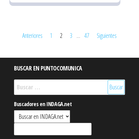
Paginación
Anteriores
1
2
3
…
47
Siguientes
de
entradas
BUSCAR EN PUNTOCOMUNICA
Buscar:
Buscadores en INDAGA.net