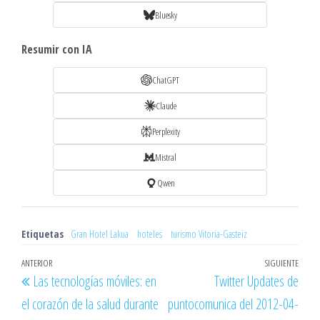
Bluesky
Resumir con IA
ChatGPT
Claude
Perplexity
Mistral
Qwen
Etiquetas
Gran Hotel Lakua
hoteles
turismo Vitoria-Gasteiz
Navegación
Entrada
ANTERIOR
SIGUIENTE
Entr
Las tecnologías móviles: en
Twitter Updates de
de
anterior
sigu
el corazón de la salud durante
puntocomunica del 2012-04-
entradas