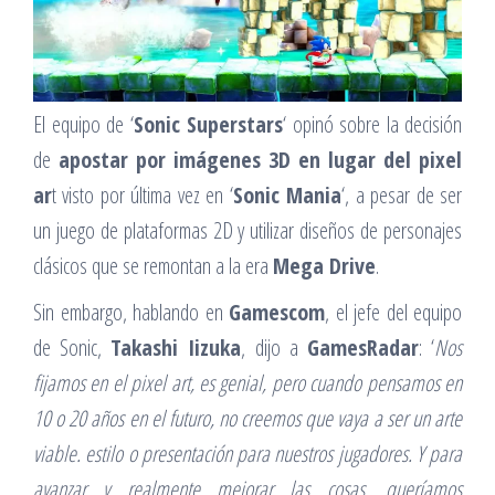
El equipo de ‘
Sonic Superstars
‘ opinó sobre la decisión
de
apostar por imágenes 3D en lugar del pixel
ar
t visto por última vez en ‘
Sonic Mania
‘, a pesar de ser
un juego de plataformas 2D y utilizar diseños de personajes
clásicos que se remontan a la era
Mega Drive
.
Sin embargo, hablando en
Gamescom
, el jefe del equipo
de Sonic,
Takashi Iizuka
, dijo a
GamesRadar
: ‘
Nos
fijamos en el pixel art, es genial, pero cuando pensamos en
10 o 20 años en el futuro, no creemos que vaya a ser un arte
viable. estilo o presentación para nuestros jugadores. Y para
avanzar y realmente mejorar las cosas, queríamos