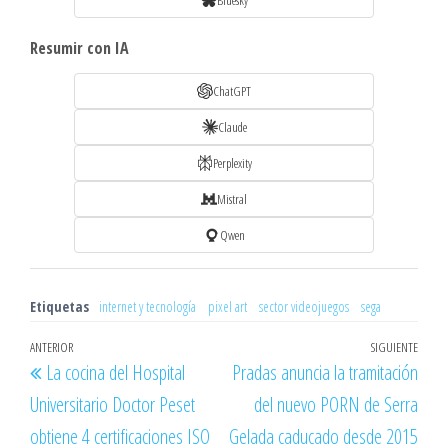
Bluesky
Resumir con IA
ChatGPT
Claude
Perplexity
Mistral
Qwen
Etiquetas
internet y tecnología
pixel art
sector videojuegos
sega
Navegación
Entrada
ANTERIOR
SIGUIENTE
Entr
La cocina del Hospital
Pradas anuncia la tramitación
de
anterior
sigu
Universitario Doctor Peset
del nuevo PORN de Serra
entradas
obtiene 4 certificaciones ISO
Gelada caducado desde 2015