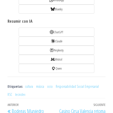
Bluesky
Resumir con IA
ChatGPT
Claude
Perplexity
Mistral
Qwen
Etiquetas
cultura
música
ocio
Responsabilidad Social Empresarial
RSC
tecnidex
Navegación
Entrada
ANTERIOR
SIGUIENTE
Entr
Bodegas Murviedro
Casino Cirsa Valencia retoma