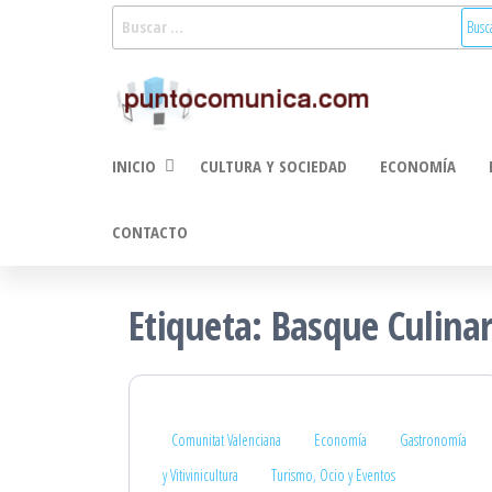
Saltar
Buscar:
al
Puntoco
Noticias Valencia
contenido
y Comunitat
Comunic
Valenciana:
2.0
turismo, cultura,
INICIO
CULTURA Y SOCIEDAD
ECONOMÍA
economía,
sociedad, salud,
medioambiente,
CONTACTO
innovacion y
tecnologia
Etiqueta:
Basque Culinar
Comunitat Valenciana
Economía
Gastronomía
y Vitivinicultura
Turismo, Ocio y Eventos