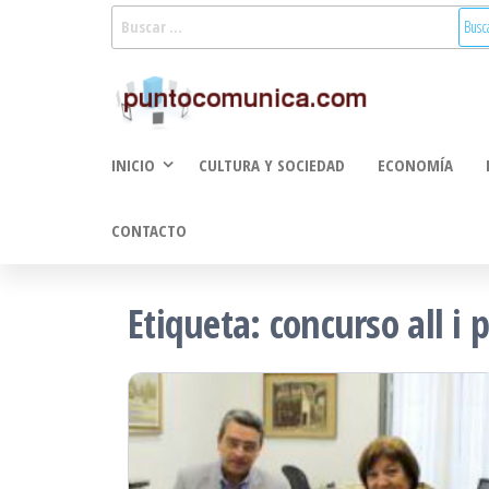
Saltar
Buscar:
al
Puntoco
Noticias Valencia
contenido
y Comunitat
Comunic
Valenciana:
2.0
turismo, cultura,
INICIO
CULTURA Y SOCIEDAD
ECONOMÍA
economía,
sociedad, salud,
medioambiente,
CONTACTO
innovacion y
tecnologia
Etiqueta:
concurso all i 