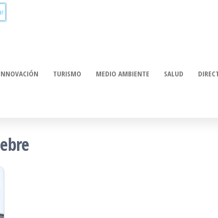
munica:
ación
INNOVACIÓN
TURISMO
MEDIO AMBIENTE
SALUD
DIREC
pebre