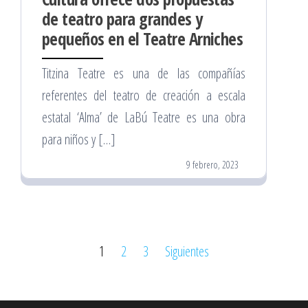
de teatro para grandes y
pequeños en el Teatre Arniches
Titzina Teatre es una de las compañías
referentes del teatro de creación a escala
estatal ‘Alma’ de LaBú Teatre es una obra
para niños y […]
9 febrero, 2023
Paginación
1
2
3
Siguientes
de
entradas