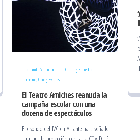
‘
o
A
d
Comunitat Valenciana
Cultura y Sociedad
Turismo, Ocio y Eventos
El Teatro Arniches reanuda la
campaña escolar con una
docena de espectáculos
El espacio del IVC en Alicante ha diseñado
un plan de protección contra la COVID-19