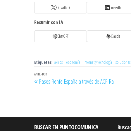
X (Twitter)
LinkedIn
Resumir con IA
ChatGPT
Claude
Etiquetas
axiros
economía
internet y tecnología
soluciones 
Navegación
Entrada
ANTERIOR
Pases Renfe España a través de ACP Rail
de
anterior
entradas
BUSCAR EN PUNTOCOMUNICA
Busca