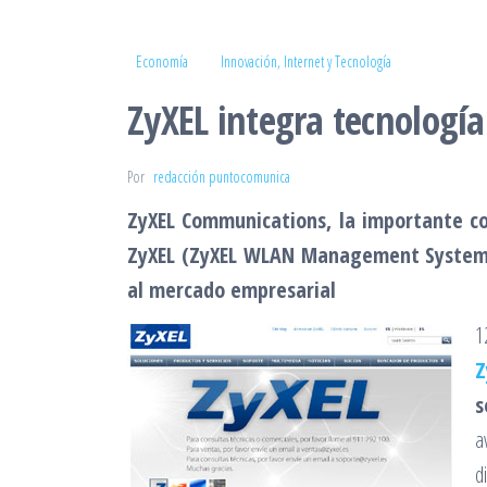
Economía
Innovación, Internet y Tecnología
ZyXEL integra tecnologí
Por
redacción puntocomunica
ZyXEL Communications, la importante c
ZyXEL (ZyXEL WLAN Management System, 
al mercado empresarial
1
Z
s
a
d