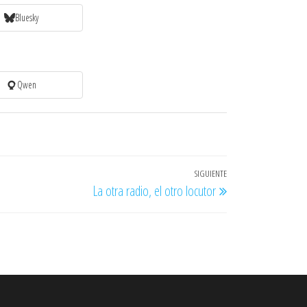
Bluesky
Qwen
SIGUIENTE
Entrada
La otra radio, el otro locutor
siguiente