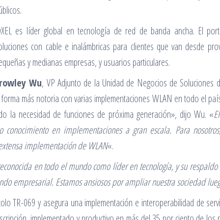
úblicos.
yXEL es líder global en tecnología de red de banda ancha. El por
oluciones con cable e inalámbricas para clientes que van desde pro
equeñas y medianas empresas, y usuarios particulares.
rowley Wu
, VP Adjunto de la Unidad de Negocios de Soluciones 
orma más notoria con varias implementaciones WLAN en todo el país e
ndo la necesidad de funciones de próxima generación», dijo Wu. «
E
conocimiento en implementaciones a gran escala. Para nosotros, 
a extensa implementación de WLAN
«.
reconocida en todo el mundo como líder en tecnología, y su respaldo 
 empresarial. Estamos ansiosos por ampliar nuestra sociedad luego d
olo TR-069 y asegura una implementación e interoperabilidad de servi
suscripción, implementado y productivo en más del 35 por ciento de lo