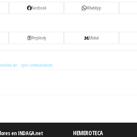
Facebook
WhatsApp
Perplexity
Mistral
wireless lan
zyxel communications
HEMEROTECA
dores en INDAGA.net