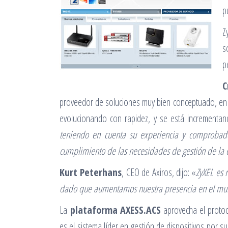
p
Z
s
p
C
proveedor de soluciones muy bien conceptuado, en f
evolucionando con rapidez, y se está incrementa
teniendo en cuenta su experiencia y comprobado 
cumplimiento de las necesidades de gestión de l
Kurt Peterhans
, CEO de Axiros, dijo: «
ZyXEL es 
dado que aumentamos nuestra presencia en el mundo
La
plataforma AXESS.ACS
aprovecha el protoc
es el sistema líder en gestión de dispositivos por 