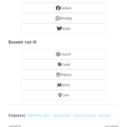
Facebook
WhatsApp
Bluesky
Resumir con IA
ChatGPT
Claude
Perplexity
Mistral
Qwen
Etiquetas
Almendra y Miel
gastronomía
sector turronero
turrones
ANTERIOR
SIGUIENTE