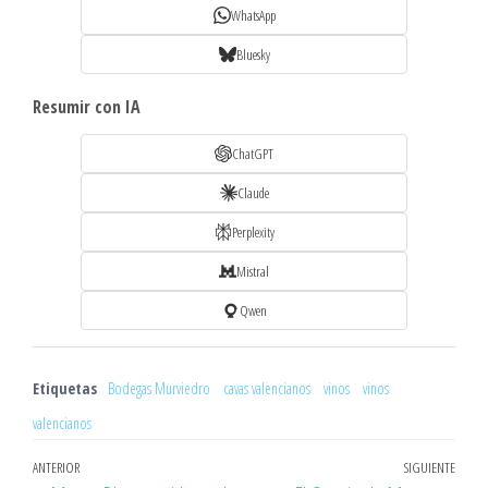
WhatsApp
Bluesky
Resumir con IA
ChatGPT
Claude
Perplexity
Mistral
Qwen
Etiquetas
Bodegas Murviedro
cavas valencianos
vinos
vinos
valencianos
Navegación
Entrada
ANTERIOR
SIGUIENTE
Entr